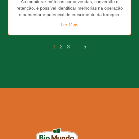
Ao monitorar métricas como vendas, conversão e
retenção, é possível identificar melhorias na operação
e aumentar o potencial de crescimento da franquia.
Ler Mais
1
2
3
…
5